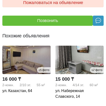
Пожаловаться на объявление
документы для отчетности, лифт, платная парковка
рядом, лоджия, туалетные принадлежности, 2 дивана,
диван, микроволновая печь, чайник.
Позвонить
Похожие объявления
15 фото
12 фото
16 000 ₸
15 000 ₸
2-комн.
2/10
эт.
55 м²
2-комн.
4/14
эт.
60 м²
ул. Казахстан, 64
ул. Набережная
Славского, 14