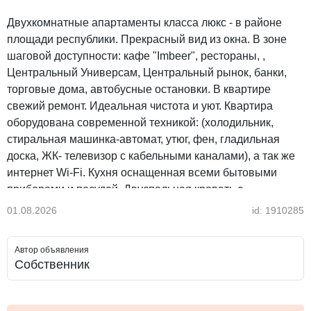
Двухкомнатные апартаменты класса люкс - в районе
площади республики. Прекрасный вид из окна. В зоне
шаговой доступности: кафе "Imbeer", рестораны, ,
Центральный Универсам, Центральный рынок, банки,
торговые дома, автобусные остановки. В квартире
свежий ремонт. Идеальная чистота и уют. Квартира
оборудована современной техникой: (холодильник,
стиральная машинка-автомат, утюг, фен, гладильная
доска, ЖК- телевизор с кабельными каналами), а так же
интернет Wi-Fi. Кухня оснащенная всеми бытовыми
приборами и посудой. Двуспальная кровать с
ортопедическим матрацем. Выписываем все
01.08.2026
id: 1910285
необходимые документы о проживании с фискальным
чеком. Курение в апартаментах и пребывание домашних
Автор объявления
животных строго запрещены! Мы предоставляем услуги
Собственник
встреч и проводов. От проживания в этой квартире у вас
останутся только положительные эмоции. Без вечеринок
и мероприятий, курить запрещено, нельзя с животными,