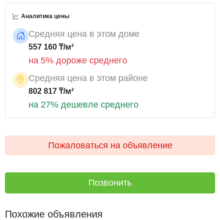
безопасность и комфорт. В пешей доступности
Аналитика цены
находятся магазины, аптеки, школа (Бином) и детские
сады, что делает повседневную жизнь еще удобнее.
Средняя цена в этом доме
557 160 ₸/м²
✔️ Паркинг
на 5% дороже среднего
Для удобства жильцов предусмотрен паркинг, а также
Средняя цена в этом районе
имеется в собственности кладовка и дополнительное
парковочное место в подарок!
802 817 ₸/м²
на 27% дешевле среднего
Пожаловаться на объявление
Позвонить
Похожие объявления