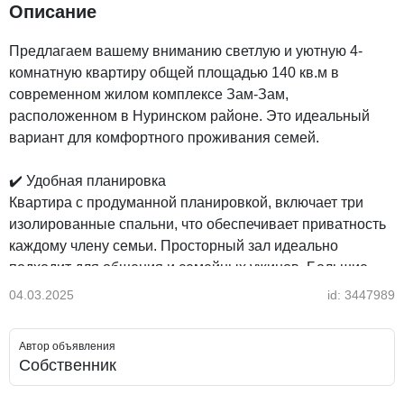
Описание
Предлагаем вашему вниманию светлую и уютную 4-
комнатную квартиру общей площадью 140 кв.м в
современном жилом комплексе Зам-Зам,
расположенном в Нуринском районе. Это идеальный
вариант для комфортного проживания семей.
✔️ Удобная планировка
Квартира с продуманной планировкой, включает три
изолированные спальни, что обеспечивает приватность
каждому члену семьи. Просторный зал идеально
подходит для общения и семейных ужинов. Большие
окна наполняют помещения естественным светом,
04.03.2025
id: 3447989
создавая атмосферу уюта.
Автор объявления
✔️ Безопасность и инфраструктура
Собственник
Жилой комплекс оборудован системой
видеонаблюдения и контролем доступа, что гарантирует