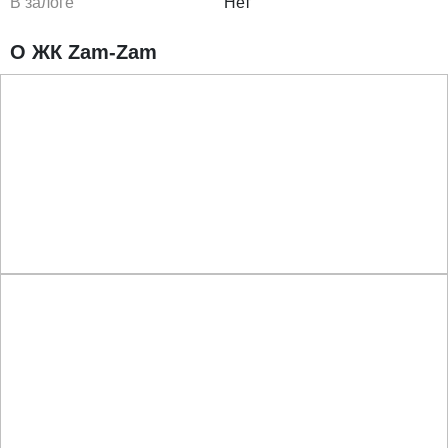
В залоге
Нет
О ЖК Zam-Zam