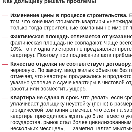
Как дольщику решать проблемы
Изменение цены в процессе строительства.
Е
том, что конечная стоимость квартиры «неожид
Только тогда строительные компании не имеют 
Фактическая площадь отличается от указанно
фактическая площадь не совпадают. Чаще всего
10%, то ни одна из сторон не предъявляет прет
квартиру). Поэтому при подписании акта приёма
Качество отделки не соответствует договору.
черновую. По закону, ввод жилых объектов без
отмечает, что квартиры продавались и продаются
указано условие о сдаче квартиры в чистовой о
работы или возместить ущерб.
Квартира не сдана в срок.
Что делать, если ср
уплачивает дольщику неустойку (пеню) в размер
юридической компании отмечает, что если на за
квартиры приходилось ждать до 5 лет вместо ук
государства, рынок стал более цивилизованным.
нескольких месяцев», — заметил Талгат Мылты