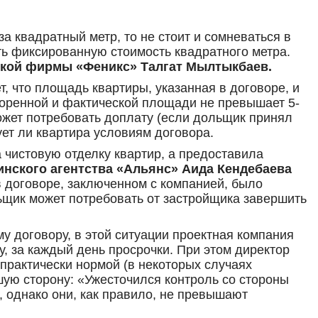
а квадратный метр, то не стоит и сомневаться в
ть фиксированную стоимость квадратного метра.
ской фирмы «Феникс» Талгат Мылтыкбаев.
, что площадь квартиры, указанная в договоре, и
воренной и фактической площади не превышает 5-
может потребовать доплату (если дольщик принял
ует ли квартира условиям договора.
чистовую отделку квартир, а предоставила
инского агентства «Альянс» Аида Кендебаева
 в договоре, заключенном с компанией, было
льщик может потребовать от застройщика завершить
му договору, в этой ситуации проектная компания
, за каждый день просрочки. При этом директор
 практически нормой (в некоторых случаях
шую сторону: «Ужесточился контроль со стороны
, однако они, как правило, не превышают