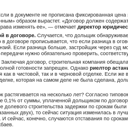
сли в документе не прописана фиксированная цена з
анным» образом вырастет. «Договор должен содержа
права изменять ее», — отмечает
директор юридиче
й в договоре.
Случается, что дольщик обнаруживает
 в договоре прописывается, что если разница в ого
ензий. Если разница больше, застройщик через суд 
-передачи нужно обязательно проверить, соответств
Заключая договор, строительная компания обещала 
 полной готовности запрещен. Однако
риелтор астан
 как в чистовой, так и в черновой отделке. Если же
тделке, которая на самом деле не была сделана, до
ок растягивается на несколько лет? Согласно типово
е 0,1% от суммы, уплаченной дольщиком по договору
ре долевого строительства задержки по срокам были
азанных двух), то сейчас ситуация изменилась в луч
 И сейчас, конечно, случаются отставания по срокам
кбаев.