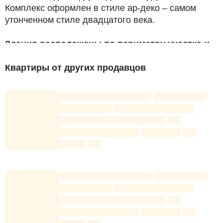
Комплекс оформлен в стиле ар-деко – самом
утонченном стиле двадцатого века.
Здания расположены по периметру участка и
образуют закрытый от посторонних двор:
Квартиры от других продавцов
прокладываются проезды для спецтранспорта;
устраиваются прогулочные дорожки,
оборудуется просторная зона отдыха;
сооружаются безопасные современные
детские площадки;
оборудуются спортивные площадки для
занятий физкультурой и игровыми видами
спорта.
По всему периметру комплекса расставлены