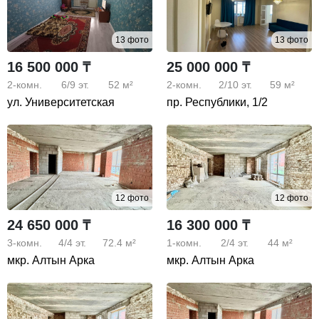
13 фото
13 фото
16 500 000 ₸
25 000 000 ₸
2-комн.
6/9
эт.
52 м²
2-комн.
2/10
эт.
59 м²
ул. Университетская
пр. Республики, 1/2
12 фото
12 фото
24 650 000 ₸
16 300 000 ₸
3-комн.
4/4
эт.
72.4 м²
1-комн.
2/4
эт.
44 м²
мкр. Алтын Арка
мкр. Алтын Арка