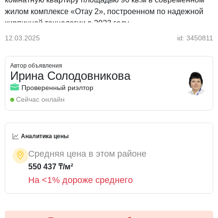
жилом комплексе «Отау 2», построенном по надежной
кирпичной технологии в 2023 году.
12.03.2025
id: 3450811
Квартира расположена на 3 этаже 5-этажного дома, все
комнаты изолированы, кухня – 14 кв.м, удобная
Автор объявления
планировка, раздельный санузел и уютная лоджия.
Ирина Солодовникова
Проверенный риэлтор
Выполнен дизайнерский ремонт с использованием
Сейчас онлайн
качественных и премиальных материалов – каждая
деталь продумана до мелочей. Вся мебель и техника
остаются новым владельцам – заезжай и живи!
Аналитика цены
Преимущества комплекса:
Средняя цена в этом районе
550 437 ₸/м²
Закрытая и охраняемая территория
На <1% дороже среднего
Видеонаблюдение по периметру