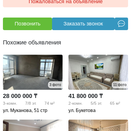
Пожаловаться на объявление
Наземная парковка для жильцов
Детские площадки и футбольное поле прямо во дворе
Позвонить
Заказать звонок
Развитая инфраструктура:
В шаговой доступности — Гимназия №45, Средняя
Похожие объявления
школа №81, Свято-Введенский собор, магазины,
остановки общественного транспорта.
Дополнительно:
Юридическое сопровождение сделки
3 фото
11 фото
Бесплатная консультация по ипотеке
28 000 000 ₸
41 800 000 ₸
3-комн.
7/8
эт.
74 м²
2-комн.
5/5
эт.
65 м²
Помощь в одобрении ипотеки
ул. Муканова, 51 стр
ул. Букетова
Рассмотрим ваши предложения