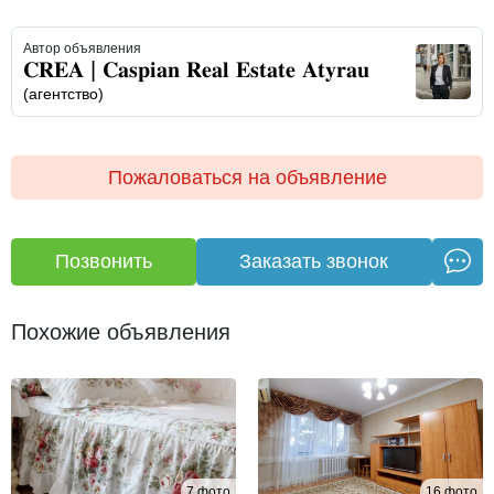
- Без детей (до 5 лет).
Автор объявления
- Без животных!
𝐂𝐑𝐄𝐀 | 𝐂𝐚𝐬𝐩𝐢𝐚𝐧 𝐑𝐞𝐚𝐥 𝐄𝐬𝐭𝐚𝐭𝐞 𝐀𝐭𝐲𝐫𝐚𝐮
(агентство)
При заселении кроме оплаты за проживание мы берём с
арендатора залог в размере стоимости оплаты за месяц.
Пожаловаться на объявление
При выселении залог возвращается при условии что
арендатор прожил в соответствии с правилами
проживания без нанесения ущерба имуществу.
Позвонить
Заказать звонок
(в соответствии с договором аренды)
Квартира сдается исключительно по договору одному
Похожие объявления
командировочному человеку или семейной паре без
детей, сроком на 11 месяцев.
Автостоянка во дворе бесплатно.
Добро пожаловать, у нас все удобства для отдыха и
7 фото
16 фото