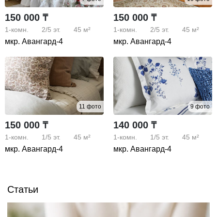
гостей города.
150 000 ₸
150 000 ₸
(Нельзя с животными, комнаты изолированы, санузел
1-комн.
2/5
эт.
45 м²
1-комн.
2/5
эт.
45 м²
совмещенный, балкон, не угловая, с бытовой техникой,
мкр. Авангард-4
мкр. Авангард-4
телевизор, стиральная машина, холодильник,
микроволновка, кондиционер, кабельное ТВ,
пластиковые окна, только семейным, нельзя с
животными)
11 фото
9 фото
150 000 ₸
140 000 ₸
1-комн.
1/5
эт.
45 м²
1-комн.
1/5
эт.
45 м²
мкр. Авангард-4
мкр. Авангард-4
Статьи