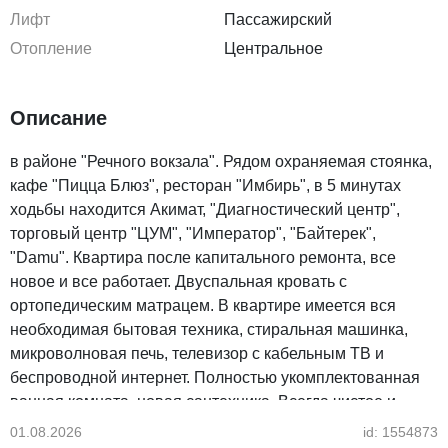
Лифт
Пассажирский
Отопление
Центральное
Описание
в районе "Речного вокзала". Рядом охраняемая стоянка,
кафе "Пицца Блюз", ресторан "Имбирь", в 5 минутах
ходьбы находится Акимат, "Диагностический центр",
торговый центр "ЦУМ", "Император", "Байтерек",
"Damu". Квартира после капитального ремонта, все
новое и все работает. Двуспальная кровать с
ортопедическим матрацем. В квартире имеется вся
необходимая бытовая техника, стиральная машинка,
микроволновая печь, телевизор с кабельным ТВ и
беспроводной интернет. Полностью укомплектованная
ванная комната, новая сантехника. Всегда чистое и
выглаженное постельное белье. Возможен трансфер в
01.08.2026
id: 1554873