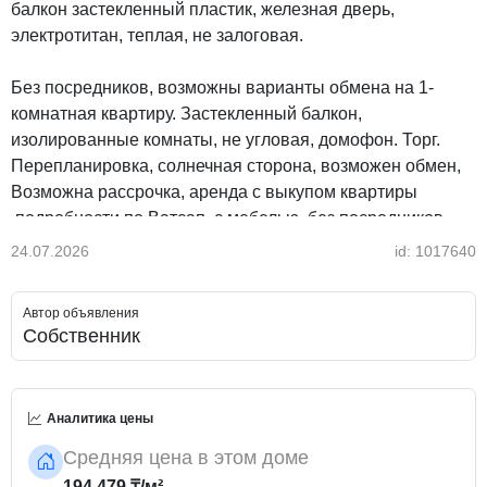
балкон застекленный пластик, железная дверь,
электротитан, теплая, не залоговая.
Без посредников, возможны варианты обмена на 1-
комнатная квартиру. Застекленный балкон,
изолированные комнаты, не угловая, домофон. Торг.
Перепланировка, солнечная сторона, возможен обмен,
Возможна рассрочка, аренда с выкупом квартиры
.подробности по Ватсап, с мебелью, без посредников,
застекленный балкон
24.07.2026
id: 1017640
Автор объявления
Собственник
Аналитика цены
Средняя цена в этом доме
194 479 ₸/м²