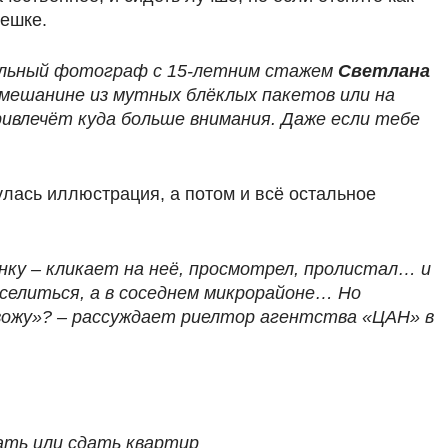
мешке.
нальный фотограф с 15-летним стажем
Светлана
а мешанине из мутных блёклых пакетов или на
ивлечёт куда больше внимания. Даже если тебе
улась иллюстрация, а потом и всё остальное
нку – кликает на неё, просмотрел, пролистал… и
аселиться, а в соседнем микрорайоне… Но
твожу»? – рассуждает риелтор агентства «ЦАН» в
ать или сдать квартир