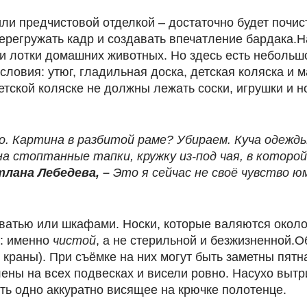
ли предчистовой отделкой – достаточно будет почист
 перегружать кадр и создавать впечатление бардака.
и и лотки домашних животных. Но здесь есть небольш
условия: утюг, гладильная доска, детская коляска и 
детской коляске не должны лежать соски, игрушки и 
но. Картина в разбитой раме? Убираем. Куча одежд
на стоптанные тапки, кружку из-под чая, в которой
лана Лебедева, –
Это я сейчас не своё чувство 
атью или шкафами. Носки, которые валяются около 
с: именно
чистой
, а не стерильной и безжизненной.О
 краны). При съёмке на них могут быть заметны пятн
ены на всех подвесках и висели ровно. Насухо вытри
ть одно аккуратно висящее на крючке полотенце.