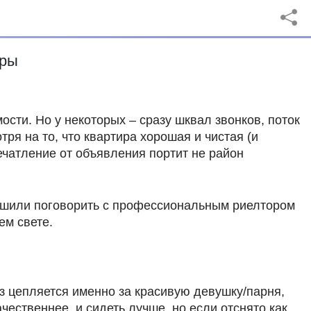
иры
ти. Но у некоторых – сразу шквал звонков, поток
ря на то, что квартира хорошая и чистая (и
печатление от объявления портит не район
 решили поговорить с профессиональным риелтором
ем свете.
з цепляется именно за красивую девушку/парня,
чественнее, и сидеть лучше, но если отснято как