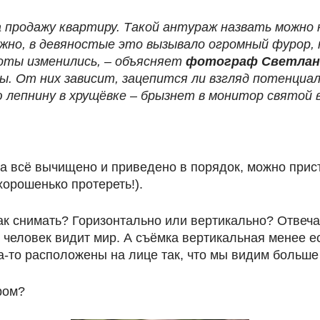
а продажу квартиру. Такой антураж назвать можно 
жно, в девяностые это вызывало огромный фурор, 
оты изменились, – объясняет
фотограф Светлана
. От них зависит, зацепится ли взгляд потенциаль
ю лепнину в хрущёвке – брызнет в монитор святой 
да всё вычищено и приведено в порядок, можно прис
орошенько протереть!).
как снимать? Горизонтально или вертикально? Отвеч
 человек видит мир. А съёмка вертикальная менее е
-то расположены на лице так, что мы видим больше
ром?