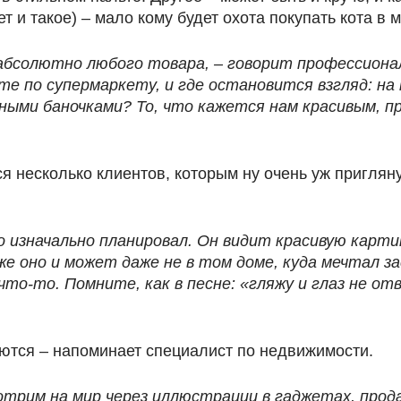
 и такое) – мало кому будет охота покупать кота в 
я абсолютно любого товара, – говорит профессио
ёте по супермаркету, и где остановится взгляд: н
ыми баночками? То, что кажется нам красивым, пр
ся несколько клиентов, которым ну очень уж приглян
о изначально планировал. Он видит красивую карти
же оно и может даже не в том доме, куда мечтал з
то-то. Помните, как в песне: «гляжу и глаз не о
ются – напоминает специалист по недвижимости.
отрим на мир через иллюстрации в гаджетах, прод