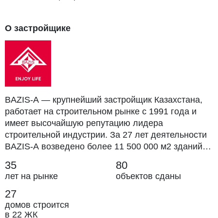
О застройщике
BAZIS-A — крупнейший застройщик Казахстана,
работает на строительном рынке с 1991 года и
имеет высочайшую репутацию лидера
строительной индустрии. За 27 лет деятельности
BAZIS-A возведено более 11 500 000 м2 зданий
различного назначения, построено сотни
35
80
километров автомобильных и железных дорог.
лет на рынке
объектов сданы
Глава государства Нурсултан Абишевич
27
Назарбаев удостоил высокой чести BAZIS-A,
написав в своей книге «В сердце Евразии»: «…
домов строится
в 22 ЖК
Одна из крупнейших строительных компаний