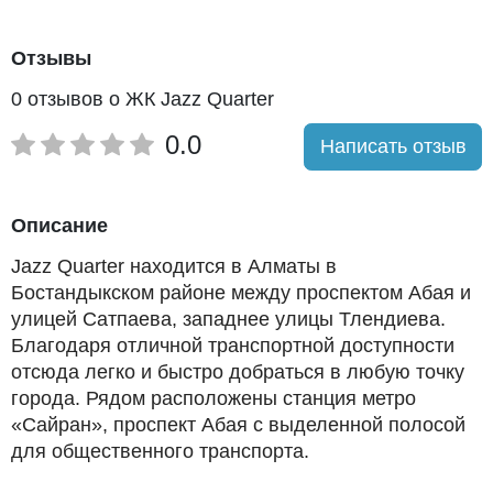
Астаны и Казахстана – Корпорация BAZIS-A –
зарекомендовала себя на строительном рынке как
Отзывы
солидная и надежная организация, не боящаяся
0 отзывов о ЖК Jazz Quarter
масштабных проектов и соответствующая
мировым стандартам по качеству исполнения и
0.0
Написать отзыв
профессионализму своих работников и
служащих». Сегодня в компании трудятся более
8200 высококвалифицированных сотрудников
Описание
различных специальностей. В объектах,
построенных BAZIS-A, работают 70 000 и живут
Jazz Quarter находится в Алматы в
140 000 человек. Более 12 000 детей обучаются в
Бостандыкском районе между проспектом Абая и
образовательных учреждениях, возведенных
улицей Сатпаева, западнее улицы Тлендиева.
компанией.
Благодаря отличной транспортной доступности
отсюда легко и быстро добраться в любую точку
города. Рядом расположены станция метро
«Сайран», проспект Абая с выделенной полосой
для общественного транспорта.