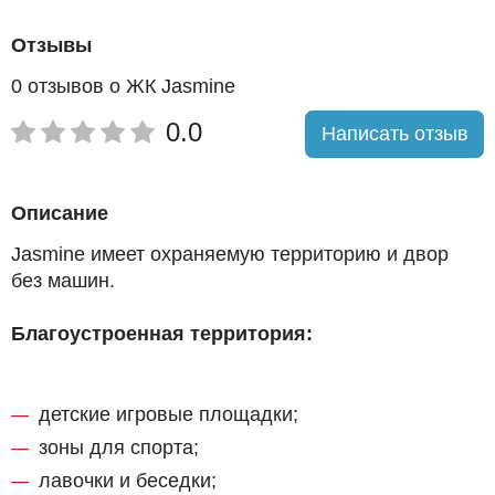
административное здание на Шашкина, ЖК
«Евразия», ЖК «City Park», ЖК «Jasmine Garden»,
Отзывы
ЖК «Alma City» - 1, - 2, - 3, ЖК «12 месяцев».
0 отзывов о ЖК Jasmine
0.0
Написать отзыв
Описание
Jasmine имеет охраняемую территорию и двор
без машин.
Благоустроенная территория:
детские игровые площадки;
зоны для спорта;
лавочки и беседки;