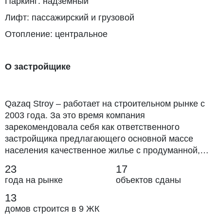
Паркинг: надземный
Лифт: пассажирский и грузовой
Отопление: центральное
О застройщике
Qazaq Strоy – работает на строительном рынке с
2003 года. За это время компания
зарекомендовала себя как ответственного
застройщика предлагающего основной массе
населения качественное жилье с продуманной,
эргономичной планировкой и высоким уровнем
23
17
отделки. В течении 18 лет компания «Qazaq Stroy»
года на рынке
объектов сданы
возвела такие объекты, как: БЦ «Гальянос»,
13
офисное здание «Евразийский Банк Развития»,
гостиничный комплекс на Чайковского,
домов строится в 9 ЖК