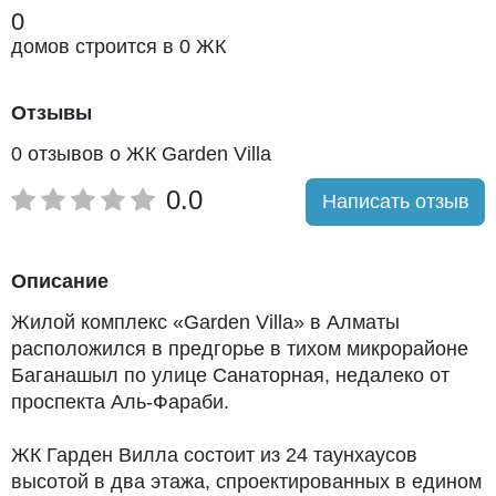
0
удобными планировками. В портфолио компании
— 3 реализованных объекта. Недвижимость
домов строится в 0 ЖК
относится к сегменту бизнес- и премиум-класса.
Отзывы
0 отзывов о ЖК Garden Villa
0.0
Написать отзыв
Описание
Жилой комплекс «Garden Villa» в Алматы
расположился в предгорье в тихом микрорайоне
Баганашыл по улице Санаторная, недалеко от
проспекта Аль-Фараби.
ЖК Гарден Вилла состоит из 24 таунхаусов
высотой в два этажа, спроектированных в едином