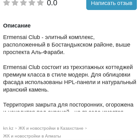
0.0
Написать отзыв
Описание
Ermensai Club - элитный комплекс,
расположенный в Бостандыкском районе, выше
проспекта Аль-Фараби.
Ermensai Сlub состоит из трехэтажных коттеджей
премиум класса в стиле модерн. Для облицовки
фасада использованы HPL-панели и натуральный
иранский камень.
Территория закрыта для посторонних, огорожена
и находится под охраной - на въезде имеется
КПП.
kn.kz
ЖК и новостройки в Казахстане
>
>
Предусмотрено благоустройство внутренней
ЖК и новостройки в Алматы