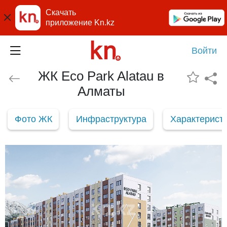
Скачать
приложение Kn.kz
Войти
ЖК Eco Park Alatau в
Алматы
Фото ЖК
Инфраструктура
Характерист