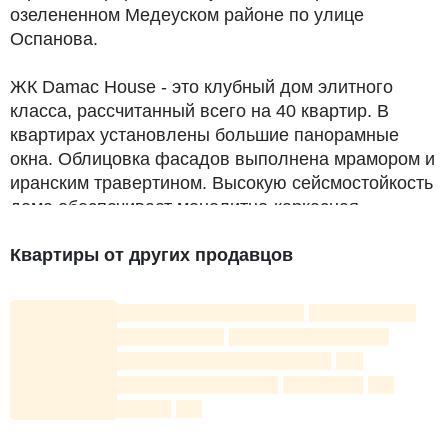
озелененном Медеуском районе по улице
Оспанова.
ЖК Damac House - это клубный дом элитного
класса, рассчитанный всего на 40 квартир. В
квартирах установлены большие панорамные
окна. Облицовка фасадов выполнена мрамором и
иранским травертином. Высокую сейсмостойкость
дома обеспечивает монолитно-каркасная
технология строительства.
Квартиры от других продавцов
Жилой комплекс находится на закрытой
территории с круглосуточной охраной и камерами
видеонаблюдения.
Территория благоустроена:
ландшафтное озеленение,