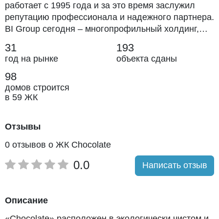
работает с 1995 года и за это время заслужил
репутацию профессионала и надежного партнера.
BI Group сегодня – многопрофильный холдинг,
структуру которой составляют дивизионы и
31
193
дирекции в различных сферах строительства,
год на рынке
объекта сданы
девелопмента и инжиниринга.
98
домов строится
в 59 ЖК
Отзывы
0 отзывов о ЖК Chocolate
0.0
Написать отзыв
Описание
«Chocolate» расположен в экологически чистом и