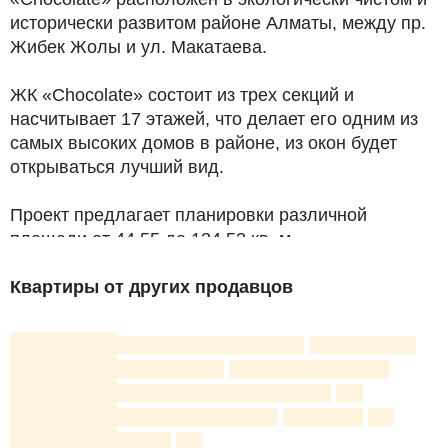
исторически развитом районе Алматы, между пр.
Жибек Жолы и ул. Макатаева.
ЖК «Chocolate» состоит из трех секций и
насчитывает 17 этажей, что делает его одним из
самых высоких домов в районе, из окон будет
открываться лучший вид.
Проект предлагает планировки различной
площади от 44.55 до 134.53 кв. м.
Внутренняя территория ЖК Chocolate детально
Квартиры от других продавцов
продумана и обустроена:
закрытый двор;
круглосуточное видеонаблюдение;
озелененная территория;