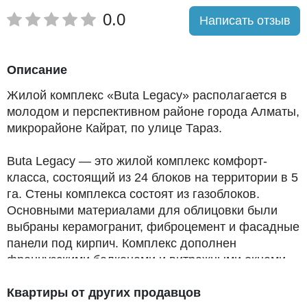
0.0
Написать отзыв
Описание
Жилой комплекс «Buta Legacy» располагается в
молодом и перспективном районе города Алматы,
микрорайоне Кайрат, по улице Тараз.
Buta Legacy — это жилой комплекс комфорт-
класса, состоящий из 24 блоков на территории в 5
га. Стены комплекса состоят из газоблоков.
Основными материалами для облицовки были
выбраны керамогранит, фиброцемент и фасадные
панели под кирпич. Комплекс дополнен
французскими балконами и витражными окнами.
Благоустроенная территория комплекса. Система
Квартиры от других продавцов