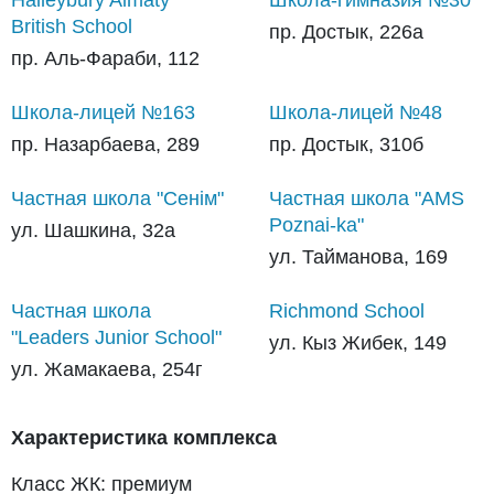
Haileybury Almaty
Школа-гимназия №30
British School
пр. Достык, 226а
пр. Аль-Фараби, 112
Школа-лицей №163
Школа-лицей №48
пр. Назарбаева, 289
пр. Достык, 310б
Частная школа "Сенім"
Частная школа "AMS
Poznai-ka"
ул. Шашкина, 32а
ул. Тайманова, 169
Частная школа
Richmond School
"Leaders Junior School"
ул. Кыз Жибек, 149
ул. Жамакаева, 254г
Характеристика комплекса
Класс ЖК: премиум