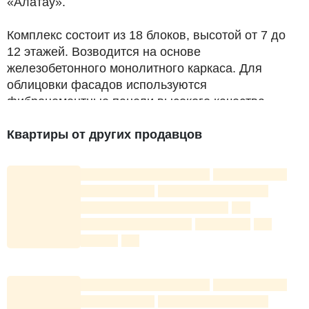
«Алатау».
Комплекс состоит из 18 блоков, высотой от 7 до
12 этажей. Возводится на основе
железобетонного монолитного каркаса. Для
облицовки фасадов используются
фиброцементные панели высокого качества.
Оснащение ЖК включает все необходимые
Квартиры от других продавцов
коммуникации. Системы безопасности включают в
себя:
пожарную сигнализацию,
скоростные грузопассажирские лифты,
домофонные системы.
На нижних этажах будут расположены