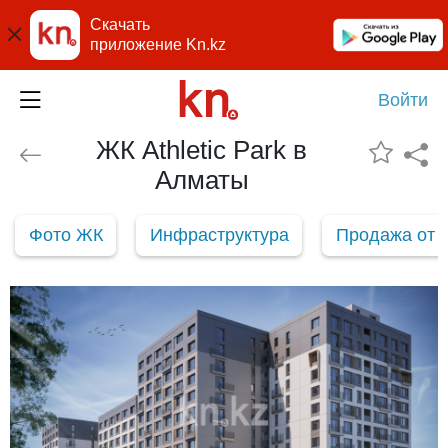
Скачать
приложение Kn.kz
Войти
ЖК Athletic Park в
Алматы
Фото ЖК
Инфраструктура
Продажа от 