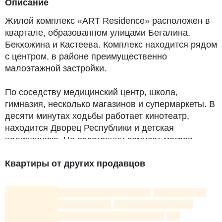
Описание
Жилой комплекс «ART Residence» расположен в
квартале, образованном улицами Бегалина,
Бекхожина и Кастеева. Комплекс находится рядом
с центром, в районе преимущественно
малоэтажной застройки.
По соседству медицинский центр, школа,
гимназия, несколько магазинов и супермаркеты. В
десяти минутах ходьбы работает кинотеатр,
находится Дворец Республики и детская
поликлиника. На расстоянии семисот метров
станция подвесной канатной дороги. Поблизости
есть остановка общественного транспорта, до
Квартиры от других продавцов
метро «Абая» менее полутора километров.
Жилой комплекс «ART Residence» построен в две
очереди. Новостройка представляет собой восемь