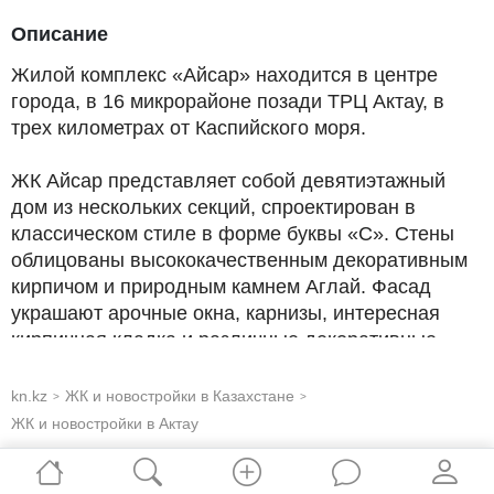
Описание
Жилой комплекс «Айсар» находится в центре
города, в 16 микрорайоне позади ТРЦ Актау, в
трех километрах от Каспийского моря.
ЖК Айсар представляет собой девятиэтажный
дом из нескольких секций, спроектирован в
классическом стиле в форме буквы «С». Стены
облицованы высококачественным декоративным
кирпичом и природным камнем Аглай. Фасад
украшают арочные окна, карнизы, интересная
кирпичная кладка и различные декоративные
элементы. Предусмотрена ночная подсветка
фасада.
kn.kz
ЖК и новостройки в Казахстане
>
>
ЖК и новостройки в Актау
В комплексе представлены 1-, 2-, 3-, 4- и 5-
комнатные квартиры площадью от 54 до 149