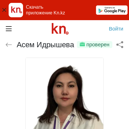
Скачать
приложение Kn.kz
Войти
Асем Идрышева
проверен