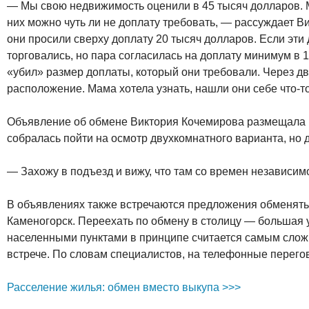
— Мы свою недвижимость оценили в 45 тысяч долларов. Мн
них можно чуть ли не доплату требовать, — рассуждает 
они просили сверху доплату 20 тысяч долларов. Если эти 
торговались, но пара согласилась на доплату минимум в 1
«убил» размер доплаты, который они требовали. Через д
расположение. Мама хотела узнать, нашли они себе что-то
Объявление об обмене Виктория Кочемирова размещала в
собралась пойти на осмотр двухкомнатного варианта, но д
— Захожу в подъезд и вижу, что там со времен независимо
В объявлениях также встречаются предложения обменять 
Каменогорск. Переехать по обмену в столицу — большая у
населенными пунктами в принципе считается самым сложн
встрече. По словам специалистов, на телефонные перегов
Расселение жилья: обмен вместо выкупа >>>