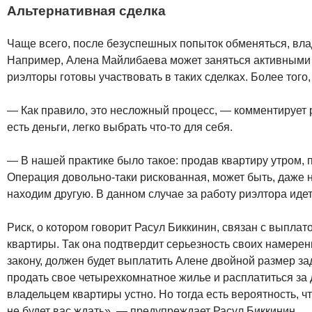
Альтернативная сделка
Чаще всего, после безуспешных попыток обменяться, вла
Например, Алена Майлибаева может заняться активными п
риэлторы готовы участвовать в таких сделках. Более того
— Как правило, это несложный процесс, — комментирует р
есть деньги, легко выбрать что-то для себя.
— В нашей практике было такое: продав квартиру утром, 
Операция довольно-таки рискованная, может быть, даже 
находим другую. В данном случае за работу риэлтора идет
Риск, о котором говорит Расул Биккинин, связан с выпла
квартиры. Так она подтвердит серьезность своих намерен
закону, должен будет выплатить Алене двойной размер за
продать свое четырехкомнатное жилье и расплатиться за 
владельцем квартиры устно. Но тогда есть вероятность, ч
не будет вас ждать», — предупреждает Расул Биккинин.