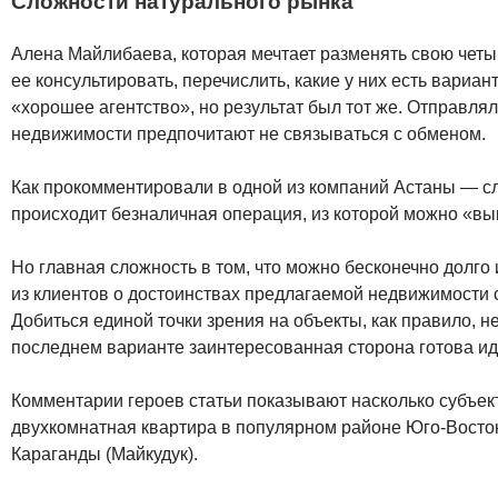
Сложности натурального рынка
Алена Майлибаева, которая мечтает разменять свою четы
ее консультировать, перечислить, какие у них есть вари
«хорошее агентство», но результат был тот же. Отправля
недвижимости предпочитают не связываться с обменом.
Как прокомментировали в одной из компаний Астаны — сли
происходит безналичная операция, из которой можно «вы
Но главная сложность в том, что можно бесконечно долг
из клиентов о достоинствах предлагаемой недвижимости с
Добиться единой точки зрения на объекты, как правило, 
последнем варианте заинтересованная сторона готова идт
Комментарии героев статьи показывают насколько субъекти
двухкомнатная квартира в популярном районе Юго-Восток
Караганды (Майкудук).