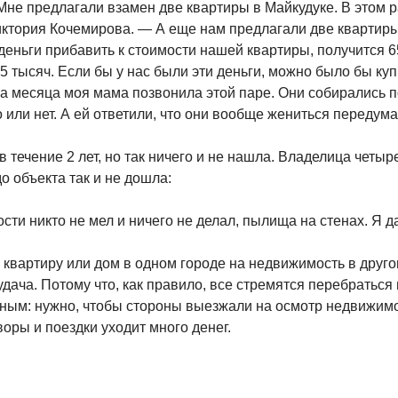
е предлагали взамен две квартиры в Майкудуке. В этом ра
Виктория Кочемирова. — А еще нам предлагали две квартир
деньги прибавить к стоимости нашей квартиры, получится 6
5 тысяч. Если бы у нас были эти деньги, можно было бы ку
ва месяца моя мама позвонила этой паре. Они собирались п
 или нет. А ей ответили, что они вообще жениться передумал
 течение 2 лет, но так ничего и не нашла. Владелица чет
о объекта так и не дошла:
сти никто не мел и ничего не делал, пылища на стенах. Я да
квартиру или дом в одном городе на недвижимость в друго
дача. Потому что, как правило, все стремятся перебраться
ым: нужно, чтобы стороны выезжали на осмотр недвижимос
оры и поездки уходит много денег.