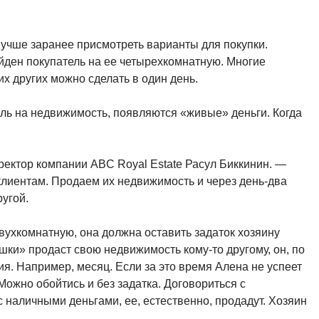
учше заранее присмотреть варианты для покупки.
йден покупатель на ее четырехкомнатную. Многие
их других можно сделать в один день.
ель на недвижимость, появляются «живые» деньги. Когда
иректор компании ABC Royal Estate Расул Биккинин. —
клиентам. Продаем их недвижимость и через день-два
ругой.
вухкомнатную, она должна оставить задаток хозяину
шки» продаст свою недвижимость кому-то другому, он, по
ия. Например, месяц. Если за это время Алена не успеет
Можно обойтись и без задатка. Договориться с
с наличными деньгами, ее, естественно, продадут. Хозяин