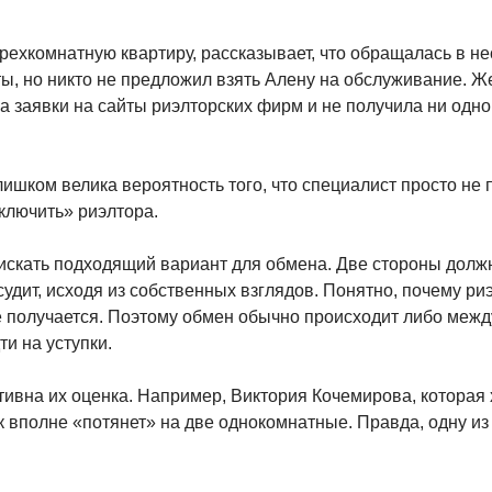
рехкомнатную квартиру, рассказывает, что обращалась в н
анты, но никто не предложил взять Алену на обслуживание
ла заявки на сайты риэлторских фирм и не получила ни одн
шком велика вероятность того, что специалист просто не 
ключить» риэлтора.
о искать подходящий вариант для обмена. Две стороны дол
удит, исходя из собственных взглядов. Понятно, почему р
не получается. Поэтому обмен обычно происходит либо межд
и на уступки.
вна их оценка. Например, Виктория Кочемирова, которая хо
 вполне «потянет» на две однокомнатные. Правда, одну из 