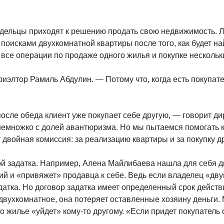
дельцы приходят к решению продать свою недвижимость. Л
оисками двухкомнатной квартиры после того, как будет на
, все операции по продаже одного жилья и покупке нескольк
иэлтор Рамиль Абдулин. — Потому что, когда есть покупат
после обеда клиент уже покупает себе другую, — говорит д
немножко с долей авантюризма. Но мы пытаемся помогать 
 двойная комиссия: за реализацию квартиры и за покупку д
той задатка. Например, Алена Майлибаева нашла для себя д
ий и «привяжет» продавца к себе. Ведь если владелец «дву
датка. Но договор задатка имеет определенный срок действ
двухкомнатное, она потеряет оставленные хозяину деньги. 
то жилье «уйдет» кому-то другому. «Если придет покупатель 