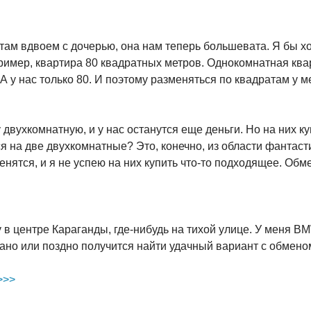
 там вдвоем с дочерью, она нам теперь большевата. Я бы 
ример, квартира 80 квадратных метров. Однокомнатная квар
А у нас только 80. И поэтому разменяться по квадратам у 
у двухкомнатную, и у нас останутся еще деньги. Но на них 
 на две двухкомнатные? Это, конечно, из области фантасти
енятся, и я не успею на них купить что-то подходящее. Об
 центре Караганды, где-нибудь на тихой улице. У меня BMW
рано или поздно получится найти удачный вариант с обмено
>>>