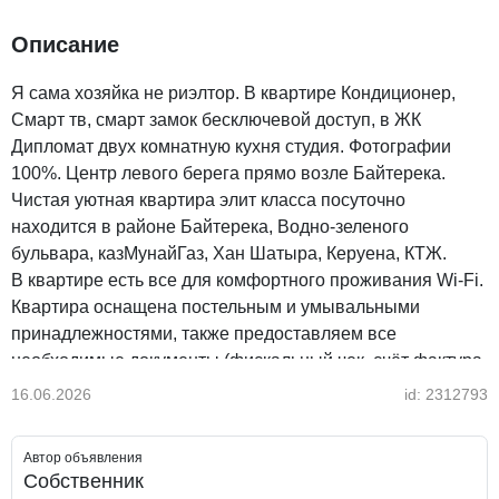
Описание
Я сама хозяйка не риэлтор. В квартире Кондиционер,
Смарт тв, смарт замок бесключевой доступ, в ЖК
Дипломат двух комнатную кухня студия. Фотографии
100%. Центр левого берега прямо возле Байтерека.
Чистая уютная квартира элит класса посуточно
находится в районе Байтерека, Водно-зеленого
бульвара, казМунайГаз, Хан Шатыра, Керуена, КТЖ.
В квартире есть все для комфортного проживания Wi-Fi.
Квартира оснащена постельным и умывальными
принадлежностями, также предоставляем все
необходимые документы (фискальный чек, счёт фактура,
акт выполненных работ).
16.06.2026
id: 2312793
Чистая, квитанции, балкон, пластиковые окна,
улучшенная, кухня-студия, новая сантехника, санузел
Автор объявления
совместный, евроремонт, уютная, домофон, документы
Собственник
для отчетности, лоджия, не угловая, стиральная машина-