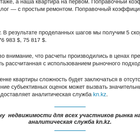
таже, а наша квартира на первом. Поправочный коэ
налог — с простым ремонтом. Поправочный коэффицие
. В результате проделанных шагов мы получим 5 ск
6 983 $, 75 817 $.
о внимание, что расчеты производились в ценах пр
есть рассчитанная с использованием рыночного подхо
оценке квартиры сложность будет заключаться в отс
нение субъективных оценок может вызвать значител
едоставляет аналитическая служба
kn.kz
.
у недвижимости для всех участников рынка на
аналитическая служба kn.kz.