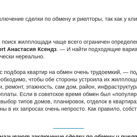
лючение сделки по обмену и риелторы, так как у кл
то поиск жилплощади чаще всего ограничен определ
rt Анастасия Ксендз
. — И найти подходящие вариа
чески нереально.
сс подбора квартир на обмен очень трудоемкий, — п
обходимо, чтобы обе стороны устроила их жилплоща
, ремонт, этажность, сам дом, район, инфраструктур
платы. Если в советское время обмен был «популяр
выбор типов домов, планировок, отделок в квартира
ны в их запросах очень непросто. Как правило, соб
зывают заключение сделки по обмену и риелто