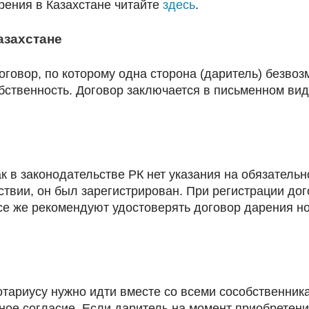
ения в Казахстане читайте
здесь
.
азахстане
оговор, по которому одна сторона (даритель) безвоз
ственность. Договор заключается в письменном виде
как в законодательстве РК нет указания на обязател
твии, он был зарегистрирован. При регистрации до
се же рекомендуют удостоверять договор дарения но
отариусу нужно идти вместе со всеми сособственник
ное согласие. Если даритель на момент приобретен