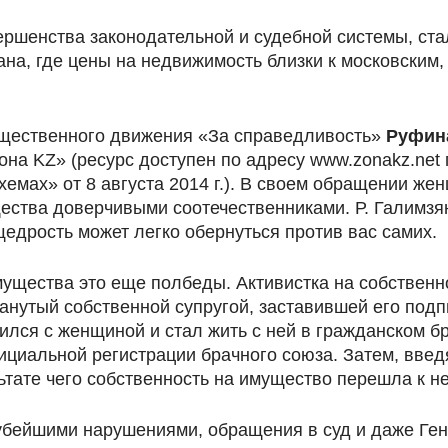
ершенства законодательной и судебной системы, ста
на, где цены на недвижимость близки к московским, 
бщественного движения «За справедливость»
Руфин
она KZ» (ресурс доступен по адресу www.zonakz.net
хемах» от 8 августа 2014 г.). В своем обращении ж
ства доверчивыми соотечественниками. Р. Галимзян
едрость может легко обернуться против вас самих.
мущества это еще полбеды. Активистка на собственн
манутый собственной супругой, заставившей его под
ился с женщиной и стал жить с ней в гражданском б
фициальной регистрации брачного союза. Затем, вве
тате чего собственность на имущество перешла к не
рубейшими нарушениями, обращения в суд и даже Ге