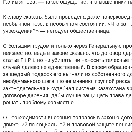
Галимзянова, — такое ощущение, что мошенники н
К слову сказать, была проведена даже почерковедч
необычной позе, в необычном состоянии: «Что за 
учреждении?» — негодует общественница.
С большим трудом и только через Генеральную про
неизвестно, ведь в законе сказано, что договор д
статье ГК РК, но ни убивать, ни наносить телесны
случай далеко не единственный. В своем обращени
за щедрый подарок его выгнали из собственного до
необдуманного шага. По ее мнению, группой риска
законодательная и судебная система Казахстана в
договоре дарения, дабы лучше защищать права да
решать проблему совместно.
О необходимости внесения поправок в закон о дог
движений по социальной и правовой защите пенсио
полу-парализованной женщиной с психическими от