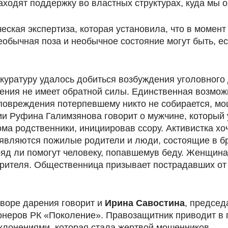
аходят поддержку во властных структурах, куда мы
еская экспертиза, которая установила, что в момен
необычная поза и необычное состояние могут быть, 
куратуру удалось добиться возбуждения уголовного 
арения не имеет обратной силы. Единственная возмо
е повреждения потерпевшему никто не собирается, м
и Руфина Галимзянова говорит о мужчине, который у
ма родственники, инициировав ссору. Активистка хо
 являются пожилые родители и люди, состоящие в б
ряд ли помогут человеку, попавшемув беду. Женщина
рителя. Общественница призывает пострадавших от 
оворе дарения говорит и
Ирина Савостина
, председ
неров РК «Поколение». Правозащитник приводит в п
клонениями, которая стала жертвой мошенников.