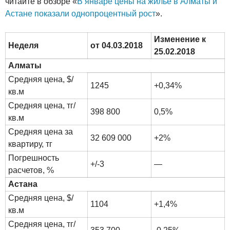
читайте в обзоре «
В январе цены на жилье в Алматы и
Астане показали однопроцентный рост
».
Изменение к
Неделя
от 04.03.2018
25.02.2018
Алматы
Средняя цена, $/
1245
+0,34%
кв.м
Средняя цена, тг/
398 800
0,5%
кв.м
Средняя цена за
32 609 000
+2%
квартиру, тг
Погрешность
+/-3
—
расчетов, %
Астана
Средняя цена, $/
1104
+1,4%
кв.м
Средняя цена, тг/