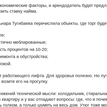
ономические факторы, и арендодатель будет предлаг
зить ставку найма.
ьнара Тугибаева перечислила объекты, где торг буде
ле;
астично меблированные;
сть процентов на 10-20;
емонта и обустройства;
язкой.
т работающего лифта. Для здоровья полезно. Но луч
возите его на прогулку.
тижений технической мысли: холодильник, стиральна
в квартиру и у вас отпадают вопросы: где, что и поч
 толком, а только шуметь на весь дом. Утюг тоже м