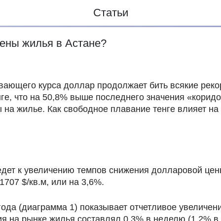
Статьи
цены жилья в Астане?
вающего курса доллар продолжает бить всякие реко
е, что на 50,8% выше последнего значения «коридорн
 на жилье. Как свободное плавание тенге влияет на
ведет к увеличению темпов снижения долларовой цены
707 $/кв.м, или на 3,6%.
ода (диаграмма 1) показывает отчетливое увеличен
ия на рынке жилья составлял 0,3% в неделю (1,2% в 