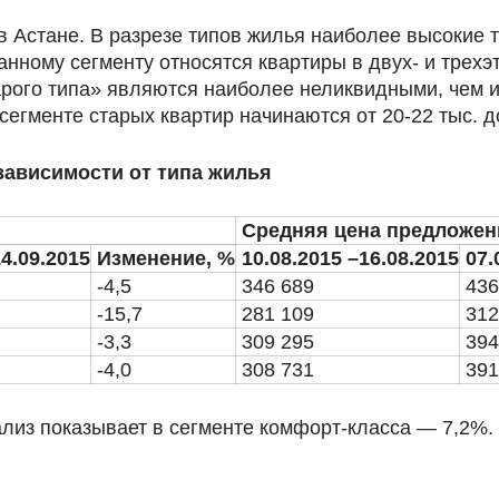
в Астане. В разрезе типов жилья наиболее высокие
анному сегменту относятся квартиры в двух- и трехэ
тарого типа» являются наиболее неликвидными, чем
гменте старых квартир начинаются от 20-22 тыс. до
 зависимости от типа жилья
Средняя цена предложени
14.09.2015
Изменение, %
10.08.2015 –16.08.2015
07.
-4,5
346 689
43
-15,7
281 109
31
-3,3
309 295
39
-4,0
308 731
39
лиз показывает в сегменте комфорт-класса — 7,2%.