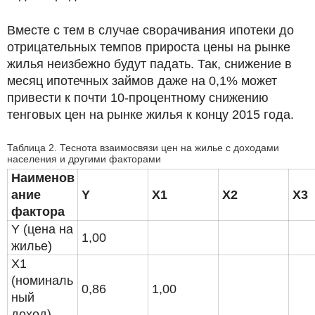
Вместе с тем в случае сворачивания ипотеки до
отрицательных темпов прироста цены на рынке
жилья неизбежно будут падать. Так, снижение в
месяц ипотечных займов даже на 0,1% может
привести к почти 10-процентному снижению
тенговых цен на рынке жилья к концу 2015 года.
Таблица 2. Теснота взаимосвязи цен на жилье с доходами
населения и другими факторами
Наименов
ание
Y
X1
X2
X3
фактора
Y (цена на
1,00
жилье)
X1
(номиналь
0,86
1,00
ный
доход)