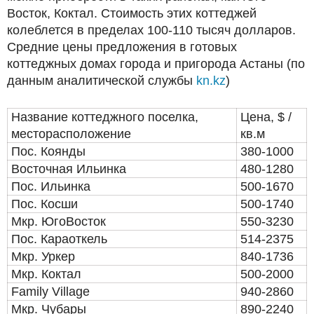
Восток, Коктал. Стоимость этих коттеджей
колеблется в пределах 100-110 тысяч долларов.
Средние цены предложения в готовых
коттеджных домах города и пригорода Астаны (по
данным аналитической службы
kn.kz
)
Название коттеджного поселка,
Цена, $ /
месторасположение
кв.м
Пос. Коянды
380-1000
Восточная Ильинка
480­-1280
Пос. Ильинка
500-­1670
Пос. Косши
500­-1740
Мкр. Юго­Восток
550­-3230
Пос. Караоткель
514­-2375
Мкр. Уркер
840­-1736
Мкр. Коктал
500­-2000
Family Village
940­-2860
Мкр. Чубары
890­-2240