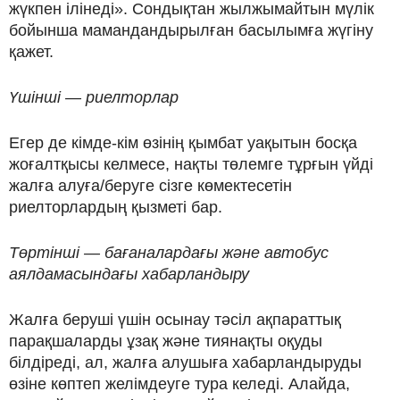
жүкпен ілінеді». Сондықтан жылжымайтын мүлік
бойынша мамандандырылған басылымға жүгіну
қажет.
Үшінші — риелторлар
Егер де кімде-кім өзінің қымбат уақытын босқа
жоғалтқысы келмесе, нақты төлемге тұрғын үйді
жалға алуға/беруге сізге көмектесетін
риелторлардың қызметі бар.
Төртінші — бағаналардағы және автобус
аялдамасындағы хабарландыру
Жалға беруші үшін осынау тәсіл ақпараттық
парақшаларды ұзақ және тиянақты оқуды
білдіреді, ал, жалға алушыға хабарландыруды
өзіне көптеп желімдеуге тура келеді. Алайда,