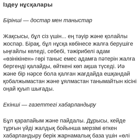
Іздеу нұсқалары
Б
ірінші — достар мен таныстар
Жақсысы, бұл сіз үшін... ең тәуір және қолайлы
жоспар. Бірақ, бұл нұсқа көбінесе жалға берушіге
ыңғайлы келеді, себебі, тәжірибелі адам
«өзінікінен» гөрі таныс емес адамға пәтерін жалға
бергенді қалайды, өйткені көп ақша түседі. Иә
және бір нәрсе бола қалған жағдайда ешқандай
қобалжымастан және ұялмастан танымайтын кісіні
оңай қуып шығады.
Екінші — газеттегі хабарландыру
Бұл қарапайым және пайдалы. Дұрысы, кейде
тұрғын үйді жалдық бойынша мерзімі өткен
хабарландыру берік жарнамалық база үшін «өлі