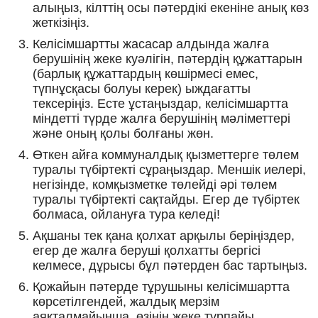
алыңыз, кілттің осы пәтердікі екеніне анық көз
жеткізіңіз.
Келісімшартты жасасар алдында жалға
берушінің жеке куәлігін, пәтердің құжаттарын
(барлық құжаттардың көшірмесі емес,
түпнұсқасы болуы керек) ыждағатты
тексеріңіз. Есте ұстаңыздар, келісімшартта
міндетті түрде жалға берушінің мәліметтері
және оның қолы болғаны жөн.
Өткен айға коммуналдық қызметтерге төлем
туралы түбіртекті сұраңыздар. Меншік иелері,
негізінде, комқызметке төлейді әрі төлем
туралы түбіртекті сақтайды. Егер де түбіртек
болмаса, ойлануға тура келеді!
Ақшаны тек қана қолхат арқылы беріңіздер,
егер де жалға беруші қолхатты бергісі
келмесе, дұрысы бұл пәтерден бас тартыңыз.
Қожайын пәтерде тұрушыны келісімшартта
көрсетілгендей, жалдық мерзім
аяқталмайынша, өзінің жеке тұрпайы