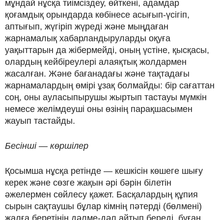
мұндай нұсқа тиімсіздеу, өйткені, адамдар
қоғамдық орындарда көбінесе асығып-үсігіп,
аптығып, жүгіріп жүреді және мыңдаған
жарнамалық хабарландыруларды оқуға
уақыттарын да жібермейді, оның үстіне, қысқасы,
олардың кейбіреулері алаяқтық жолдармен
жасалған. Және бағанадағы және тақтадағы
жарнамалардың өмірі ұзақ болмайды: бір сағаттан
соң, оны ауласыпырушы жыртып тастауы мүмкін
немесе желімдеуші оны өзінің парақшасымен
жауып тастайды.
Бесінші — көршілер
Қосымша нұсқа ретінде — кешкісін көшеге шығу
керек және сөзге жақын әрі бәрін білетін
әжелермен сөйлесу қажет. Басқалардың құпия
сырын сақтаушы бұлар кімнің пәтерді (бөлмені)
жалға беретінін дәлме-дәл айтып береді, бұған