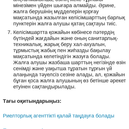
мінезімен үйден шығара алмайды. Әрине,
жалға берушінің мүдделерін қорғау
мақсатында жазылған келісімшарттың барлық
пунктерін жалға алушы қатаң сақтауы тиіс.
Келісімшартта қожайын көбінесе пәтердің
бүтіндей жағдайын және оның санитарлық-
техникалық, жарық беру хал-ахуалын,
тұрмыстық жабық пен жиһазды бақылау
мақсатында келетіндігін жазуға болады.
Жалға алушы жазбаша шарттың негізінде өзін
сенімді және уақытша тұратын тұрғын үй
алаңында тәуелсіз сезіне алады, ал, қожайын
бұған қоса жалға алушының өз бетінше әрекет
етуінен сақтандырылады.
Тағы оқитындарыңыз:
Риелторлық агенттікті қалай таңдауға болады