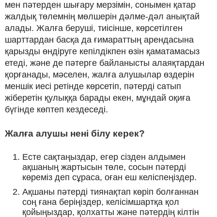
мен пәтерден шығару мерзімін, сонымен қатар
жалдық төлемнің мөлшерін дәлме-дәл анықтай
алады. Жалға беруші, тиісінше, көрсетілген
шарттардан басқа да ғимараттың арендасына
қарызды өндіруге кепілдікпен өзін қаматамасыз
етеді, және де пәтерге байланысты алаяқтардан
қорғанады, мәселен, жалға алушылар өздерін
меншік иесі ретінде көрсетіп, пәтерді сатып
жіберетін қулыққа барады екен, мұндай оқиға
бүгінде көптеп кездеседі.
Жалға алушы нені білу керек?
Есте сақтаңыздар, егер сізден алдымен
ақшаның жартысын төле, сосын пәтерді
көреміз деп сұраса, оған еш келіспеңіздер.
Ақшаны пәтерді тиянақтап көріп болғаннан
соң ғана беріңіздер, келісімшартқа қол
қойыңыздар, қолхатты және пәтердің кілтін