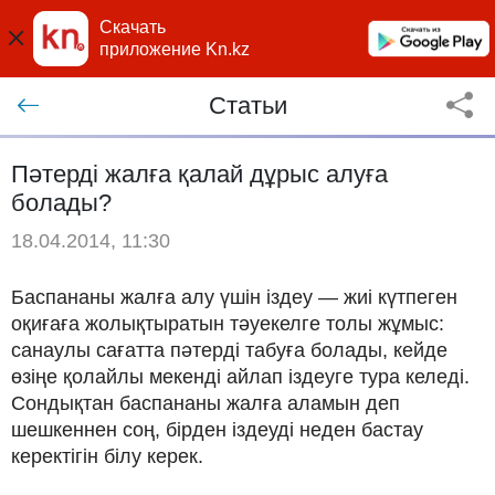
Скачать
приложение Kn.kz
Статьи
Пәтерді жалға қалай дұрыс алуға
болады?
18.04.2014, 11:30
Баспананы жалға алу үшін іздеу — жиі күтпеген
оқиғаға жолықтыратын тәуекелге толы жұмыс:
санаулы сағатта пәтерді табуға болады, кейде
өзіңе қолайлы мекенді айлап іздеуге тура келеді.
Сондықтан баспананы жалға аламын деп
шешкеннен соң, бірден іздеуді неден бастау
керектігін білу керек.