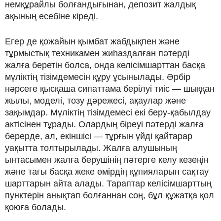
немқұрайлы болғандығынан, депозит жалдық
ақының есебіне кіреді.
Егер де қожайын қымбат жабдықпен және
тұрмыстық техникамен жиһаздалған пәтерді
жалға беретін болса, онда келісімшарттан басқа
мүліктің тізімдемесін құру ұсынылады. Әрбір
нәрсеге қысқаша сипаттама берілуі тиіс — шыққан
жылы, моделі, тозу дәрежесі, ақаулар және
зақымдар. Мүліктің тізімдемесі екі беру-қабылдау
актісінен тұрады. Олардың біреуі пәтерді жалға
берерде, ал, екіншісі — тұрғын үйді қайтарар
уақытта толтырылады. Жалға алушының
ынтасымен жалға берушінің пәтерге келу кезеңін
және тағы басқа жеке өмірдің құпияларын сақтау
шарттарын айта алады. Тараптар келісімшарттың
пунктерін анықтап болғаннан соң, бұл құжатқа қол
қоюға болады.