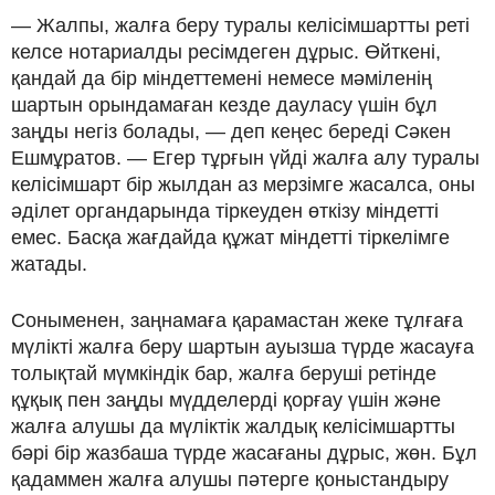
— Жалпы, жалға беру туралы келісімшартты реті
келсе нотариалды ресімдеген дұрыс. Өйткені,
қандай да бір міндеттемені немесе мәміленің
шартын орындамаған кезде дауласу үшін бұл
заңды негіз болады, — деп кеңес береді Сәкен
Ешмұратов. — Егер тұрғын үйді жалға алу туралы
келісімшарт бір жылдан аз мерзімге жасалса, оны
әділет органдарында тіркеуден өткізу міндетті
емес. Басқа жағдайда құжат міндетті тіркелімге
жатады.
Соныменен, заңнамаға қарамастан жеке тұлғаға
мүлікті жалға беру шартын ауызша түрде жасауға
толықтай мүмкіндік бар, жалға беруші ретінде
құқық пен заңды мүдделерді қорғау үшін және
жалға алушы да мүліктік жалдық келісімшартты
бәрі бір жазбаша түрде жасағаны дұрыс, жөн. Бұл
қадаммен жалға алушы пәтерге қоныстандыру