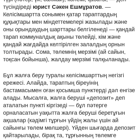
түсіндіреді
юрист Сәкен Ешмұратов
. —
Келісімшартта сонымен қатар тараптардың
құқықтары мен міндеттемелері жазылады және
оны орындаудың шарттары белгіленеді — қандай
тарап коммуналдық ақыны төлейді, кім және
қандай жағдайда келтірілген залалдың орнын
толтырады. Сома, төлемнің мерзімі (ай сайын,
тоқсан бойынша), жалдау мерзімі талқыланады.
Бұл жалға беру туралы келісімшарттың негізгі
ережесі. Алайда, тараптың біреуінің
бастамасымен оған қосымша пунктерді дәл енгізе
алады. Мысалға, жалға беруші «депозит» деп
аталатын пункті кіргізеді — бұл пәтерге
орналасатын уақытта жалға беруші беретұғын
ақшалар (кәдімгі тұрғын үйдің жалы үшін ай
сайынғы төлем мөлшері). Үйден шығарда депозит
қайтарылады, бірақ та, тұрғынның төлемге