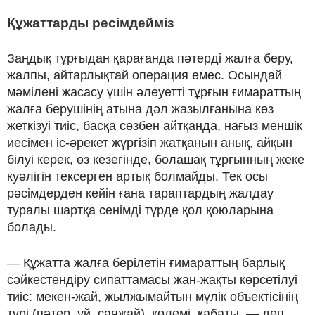
Құжаттарды ресімдейміз
Заңдық тұрғыдан қарағанда пәтерді жалға беру,
жалпы, айтарлықтай операция емес. Осындай
мәмілені жасасу үшін әлеуетті тұрғын ғимараттың
жалға берушінің атына дәл жазылғанына көз
жеткізуі тиіс, басқа сөзбен айтқанда, нағыз меншік
иесімен іс-әрекет жүргізіп жатқанын анық, айқын
білуі керек, өз кезегінде, болашақ тұрғынның жеке
куәлігін тексерген артық болмайды. Тек осы
рәсімдерден кейін ғана тараптардың жалдау
туралы шартқа сенімді түрде қол қоюларына
болады.
— Құжатта жалға берілетін ғимараттың барлық
сәйкестендіру сипаттамасы жан-жақты көрсетілуі
тиіс: мекен-жай, жылжымайтын мүлік объектісінің
түрі (пәтер, үй, саяжай), көлемі, қабаты, — деп