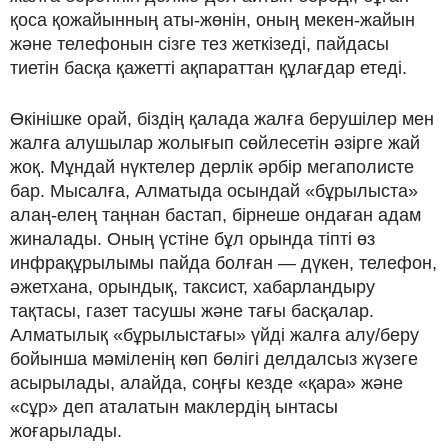
қоса қожайынның аты-жөнін, оның мекен-жайын
және телефонын сізге тез жеткізеді, пайдасы
тиетін басқа қажетті ақпараттан құлағдар етеді.
Өкінішке орай, біздің қалада жалға берушілер мен
жалға алушылар жолығып сөйлесетін әзірге жай
жоқ. Мұндай нүктелер дерлік әрбір мегаполисте
бар. Мысалға, Алматыда осындай «бұрылыста»
алаң-елең таңнан бастап, бірнеше ондаған адам
жиналады. Оның үстіне бұл орында тіпті өз
инфрақұрылымы пайда болған — дүкен, телефон,
әжетхана, орындық, таксист, хабарландыру
тақтасы, газет тасушы және тағы басқалар.
Алматылық «бұрылыстағы» үйді жалға алу/беру
бойынша мәміленің көп бөлігі делдалсыз жүзеге
асырылады, алайда, соңғы кезде «қара» және
«сұр» деп аталатын маклердің ынтасы
жоғарылады.