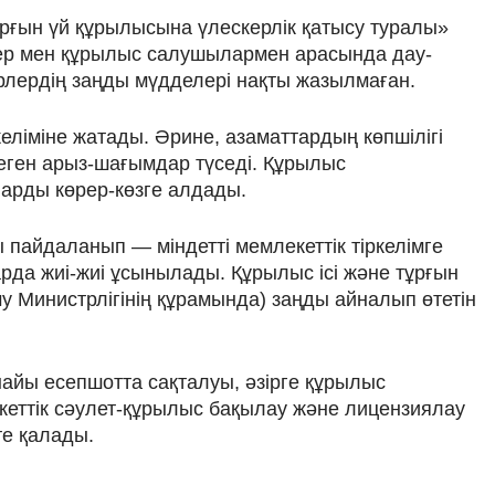
ұрғын үй құрылысына үлескерлік қатысу туралы»
лер мен құрылыс салушылармен арасында дау-
рлердің заңды мүдделері нақты жазылмаған.
еліміне жатады. Әрине, азаматтардың көпшілігі
теген арыз-шағымдар түседі. Құрылыс
ларды көрер-көзге алдады.
 пайдаланып — міндетті мемлекеттік тіркелімге
да жиі-жиі ұсынылады. Құрылыс ісі және тұрғын
 Министрлігінің құрамында) заңды айналып өтетін
найы есепшотта сақталуы, әзірге құрылыс
кеттік сәулет-құрылыс бақылау және лицензиялау
те қалады.