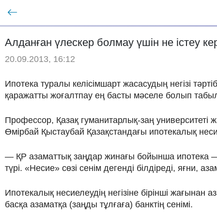
Алданған үлескер болмау үшін не істеу ке
20.09.2013, 16:12
Ипотека туралы келісімшарт жасасудың негізі тәрті
қаражатты жоғалтпау ең басты мәселе болып табы
Профессор, Қазақ гуманитарлық-заң университеті
Өмірбай Қыстаубай Қазақстандағы ипотекалық несие
— ҚР азаматтық заңдар жинағы бойынша ипотека — к
түрі. «Несие» сөзі сенім дегенді білдіреді, яғни, 
Ипотекалық несиелеудің негізіне бірінші жағынан 
басқа азаматқа (заңды тұлғаға) банктің сенімі.