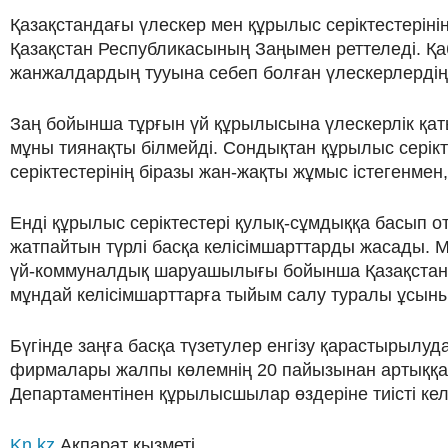
Қазақстандағы үлескер мен құрылыс серіктестерін
Қазақстан Республикасының Заңымен реттеледі. Қ
жанжалдардың тууына себеп болған үлескерлердің 
Заң бойынша тұрғын үй құрылысына үлескерлік қаты
мұны тиянақты білмейді. Сондықтан құрылыс серікт
серіктестерінің біразы жан-жақты жұмыс істегенме
Енді құрылыс серіктестері қулық-сұмдыққа басып о
жатпайтын түрлі басқа келісімшарттарды жасады. 
үй-коммуналдық шаруашылығы бойынша Қазақстан Ре
мұндай келісімшарттарға тыйым салу туралы ұсыныс
Бүгінде заңға басқа түзетулер енгізу қарастырылу
фирмалары жалпы көлемнің 20 пайызынан артыққа ж
Департаментінен құрылысшылар өздеріне тиісті кел
Kn.kz
Ақпарат қызметі