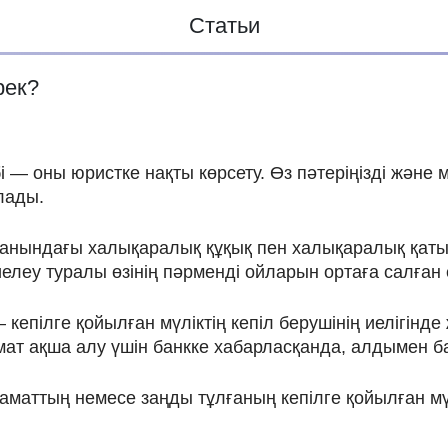
Статьи
рек?
бі — оны юристке нақты көрсету. Өз пәтеріңізді және
лады.
 жанындағы халықаралық құқық пен халықаралық қат
леу туралы өзінің пәрменді ойларын ортаға салған 
епілге қойылған мүліктің кепіл берушінің иелігінд
азамат ақша алу үшін банкке хабарласқанда, алдымен б
азаматтың немесе заңды тұлғаның кепілге қойылған м