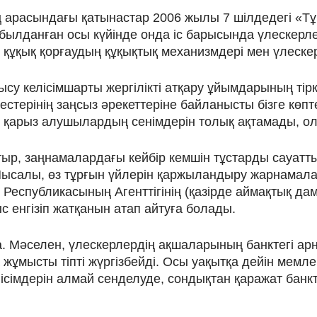
ің арасындағы қатынастар 2006 жылы 7 шілдедегі «Т
абылданған осы күйінде онда іс барысында үлескер
құқық қорғаудың құқықтық механизмдері мен үлеске
су келісімшарты жергілікті атқару ұйымдарының тірк
естерінің заңсыз әрекеттеріне байланысты бізге көп
н, қарыз алушылардың сенімдерін толық ақтамады, о
тыр, заңнамалардағы кейбір кемшін тұстарды сауатты
Мысалы, өз тұрғын үйлерін қаржыландыру жарнамалар
спубликасының Агенттігінің (қазірде аймақтық даму
 енгізіп жатқанын атап айтуға болады.
да. Мәселен, үлескерлердің ақшаларының банктегі ар
ұмысты тіпті жүргізбейді. Осы уақытқа дейін мемле
ісімдерін алмай сенделуде, сондықтан қаражат банк