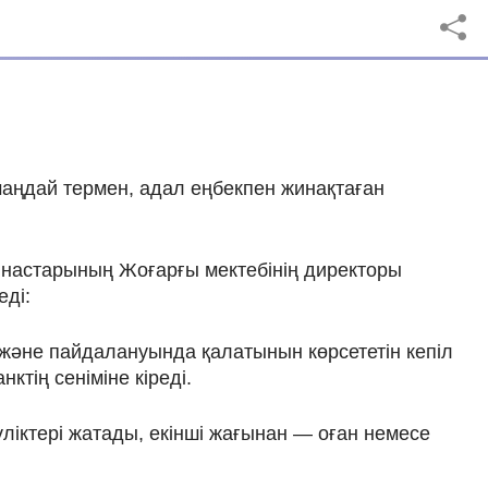
 маңдай термен, адал еңбекпен жинақтаған
ынастарының Жоғарғы мектебінің директоры
еді:
е және пайдалануында қалатынын көрсететін кепіл
анктің сеніміне кіреді.
үліктері жатады, екінші жағынан — оған немесе