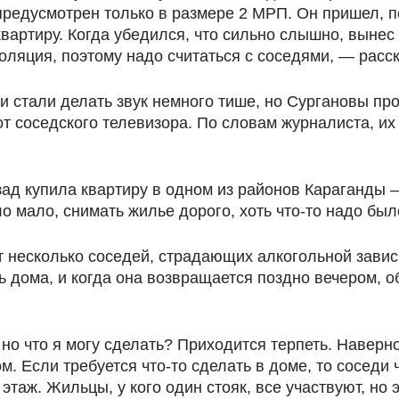
 предусмотрен только в размере 2 МРП. Он пришел, п
квартиру. Когда убедился, что сильно слышно, вынес
золяция, поэтому надо считаться с соседями, — расс
и стали делать звук немного тише, но Сургановы пр
т соседского телевизора. По словам журналиста, их
зад купила квартиру в одном из районов Караганды 
о мало, снимать жилье дорого, хоть что-то надо был
т несколько соседей, страдающих алкогольной завис
 дома, и когда она возвращается поздно вечером, об
но что я могу сделать? Приходится терпеть. Наверное
м. Если требуется что-то сделать в доме, то соседи
таж. Жильцы, у кого один стояк, все участвуют, но 