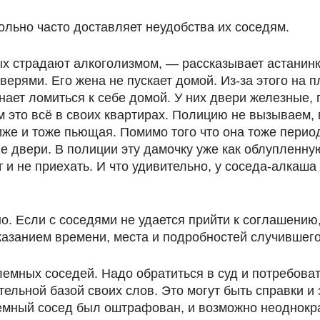
ольно часто доставляет неудобства их соседям.
ых страдают алкоголизмом, — рассказывает астанин
ерями. Его жена не пускает домой. Из-за этого на 
инает ломиться к себе домой. У них двери железные, 
 это всё в своих квартирах. Полицию не вызываем, п
иже и тоже пьющая. Помимо того что она тоже перио
жие двери. В полиции эту дамочку уже как облупленн
т и не приехать. И что удивительно, у соседа-алкаш
но. Если с соседями не удается прийти к соглашению
казанием времени, места и подробностей случившего
емных соседей. Надо обратиться в суд и потребоват
ательной базой своих слов. Это могут быть справки 
лемный сосед был оштрафован, и возможно неоднокр