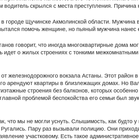
м водитель скрылся с места преступления. Причина 
 в городе Щучинске Акмолинской области. Мужчина в 
пытался помочь женщине, но пьяный мужчина нанес 
ганов говорит, что иногда многоквартирные дома мо
чь идет о жилых строениях с тонкими межкомнатными 
 от железнодорожного вокзала Астаны. Этот район в
го арендуют квартиры в близлежащих домах. Но Вале
тиэтажные строения без балконов, которых особенно
главной проблемой беспокойства его семьи был звук
, что мы не могли уснуть. Слышимость, как будто у
. Ругались. Пару раз вызывали полицию. Они приход
аявление участковому. Есть такое административно