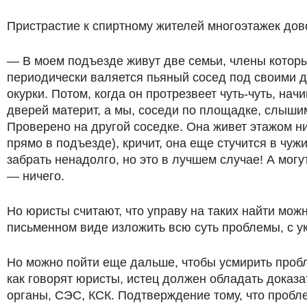
Пристрастие к спиртному жителей многоэтажек дов
— В моем подъезде живут две семьи, члены котор
периодически валяется пьяный сосед под своими дв
окурки. Потом, когда он протрезвеет чуть-чуть, нач
дверей материт, а мы, соседи по площадке, слышим
Проверено на другой соседке. Она живет этажом н
прямо в подъезде), кричит, она еще стучится в чу
забрать ненадолго, но это в лучшем случае! А могу
— ничего.
Но юристы считают, что управу на таких найти мож
письменном виде изложить всю суть проблемы, с у
Но можно пойти еще дальше, чтобы усмирить пробл
как говорят юристы, истец должен обладать доказ
органы, СЭС, КСК. Подтверждение тому, что проб