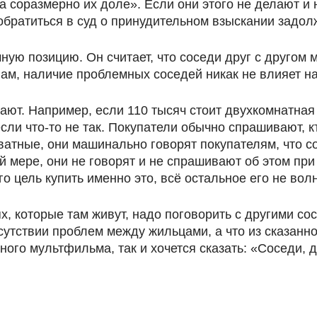
соразмерно их доле». Если они этого не делают и н
 обратиться в суд о принудительном взыскании задо
ую позицию. Он считает, что соседи друг с другом м
вам, наличие проблемных соседей никак не влияет н
ают. Например, если 110 тысяч стоит двухкомнатная
 если что-то не так. Покупатели обычно спрашивают, 
ватные, они машинально говорят покупателям, что с
ей мере, они не говорят и не спрашивают об этом пр
о цель купить именно это, всё остальное его не вол
х, которые там живут, надо поговорить с другими со
тсутствии проблем между жильцами, а что из сказанн
ного мультфильма, так и хочется сказать: «Соседи, 