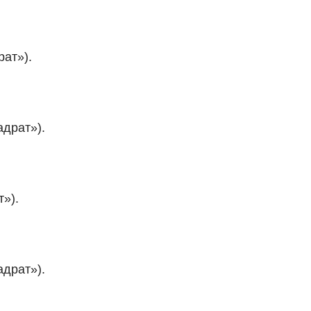
рат»).
адрат»).
т»).
адрат»).