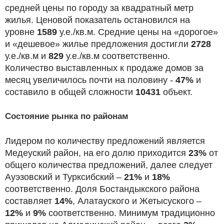
средней цены по городу за квадратный метр
жилья. Ценовой показатель остановился на
уровне
1589
у.е./кв.м. Средние цены на «дорогое»
и «дешевое» жилье предложения достигли
2728
у.е./кв.м и
829
у.е./кв.м соответственно.
Количество выставленных к продаже домов за
месяц увеличилось почти на половину -
47%
и
составило в общей сложности
10431
объект.
Состояние рынка по районам
Лидером по количеству предложений является
Медеуский район, на его долю приходится
23%
от
общего количества предложений, далее следует
Ауэзовский и Турксибский –
21%
и
18%
соответственно. Доля Бостандыкского района
составляет
14%
, Алатауского и Жетысуского –
12%
и
9%
соответственно. Минимум традиционно