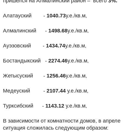
пришелся на Алмалинский район – всего
3%.
Алатауский -
1040.73
у.е./кв.м,
Алмалинский -
1498.68
у.е./кв.м,
Ауэзовский -
1434.74
у.е./кв.м,
Бостандыкский -
2274.46
у.е./кв.м,
Жетысуский -
1256.46
у.е./кв.м,
Медеуский -
2107.44
у.е./кв.м,
Турксибский -
1143.12
у.е./кв.м,
В зависимости от комнатности домов, в апреле
ситуация сложилась следующим образом: