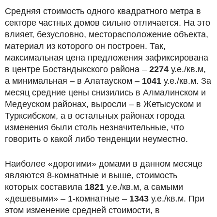
Средняя стоимость одного квадратного метра в
секторе частных домов сильно отличается. На это
влияет, безусловно, месторасположение объекта,
материал из которого он построен. Так,
максимальная цена предложения зафиксирована
в центре Бостандыкского района –
2274
у.е./кв.м,
а минимальная – в Алатауском –
1041
у.е./кв.м. За
месяц средние цены снизились в Алмалинском и
Медеуском районах, выросли – в Жетысуском и
Турксибском, а в остальных районах города
изменения были столь незначительные, что
говорить о какой либо тенденции неуместно.
Наиболее «дорогими» домами в данном месяце
являются 8-комнатные и выше, стоимость
которых составила
1821
у.е./кв.м, а самыми
«дешевыми» – 1-комнатные –
1343
у.е./кв.м. При
этом изменение средней стоимости, в